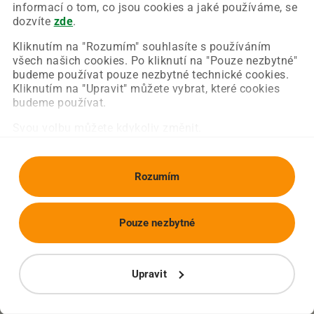
Chyba nastala na naší straně a už ji opravujeme.
informací o tom, co jsou cookies a jaké používáme, se
Zkuste prosím znovu načíst požadovanou stránku.
dozvíte
zde
.
Kliknutím na "Rozumím" souhlasíte s používáním
všech našich cookies. Po kliknutí na "Pouze nezbytné"
Obnovit stránku
Úvodní strana
budeme používat pouze nezbytné technické cookies.
Kliknutím na "Upravit" můžete vybrat, které cookies
budeme používat.
Svou volbu můžete kdykoliv změnit.
Rozumím
Pouze nezbytné
Upravit