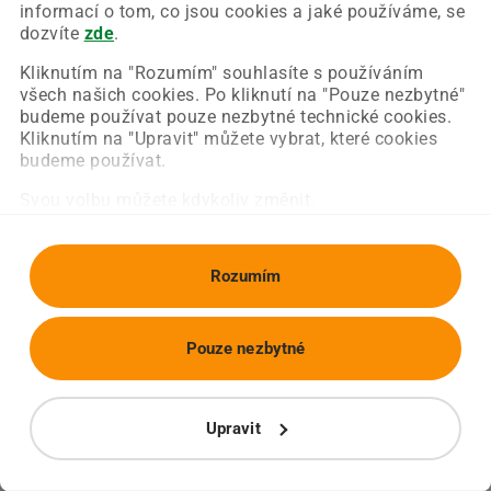
Chyba nastala na naší straně a už ji opravujeme.
informací o tom, co jsou cookies a jaké používáme, se
Zkuste prosím znovu načíst požadovanou stránku.
dozvíte
zde
.
Kliknutím na "Rozumím" souhlasíte s používáním
všech našich cookies. Po kliknutí na "Pouze nezbytné"
Obnovit stránku
Úvodní strana
budeme používat pouze nezbytné technické cookies.
Kliknutím na "Upravit" můžete vybrat, které cookies
budeme používat.
Svou volbu můžete kdykoliv změnit.
Rozumím
Pouze nezbytné
Upravit