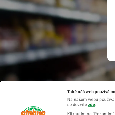
Také náš web používá c
Na našem webu používáme
se dozvíte
zde
.
Kliknutím na "Rozumím" 