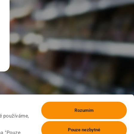
Rozumím
ké používáme,
Pouze nezbytné
na "Pouze