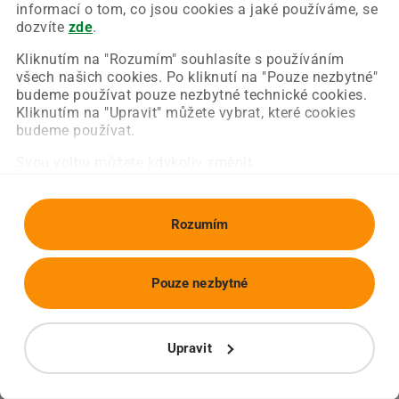
Chyba nastala na naší straně a už ji opravujeme.
informací o tom, co jsou cookies a jaké používáme, se
Zkuste prosím znovu načíst požadovanou stránku.
dozvíte
zde
.
Kliknutím na "Rozumím" souhlasíte s používáním
všech našich cookies. Po kliknutí na "Pouze nezbytné"
Obnovit stránku
Úvodní strana
budeme používat pouze nezbytné technické cookies.
Kliknutím na "Upravit" můžete vybrat, které cookies
budeme používat.
Svou volbu můžete kdykoliv změnit.
Rozumím
Pouze nezbytné
Upravit