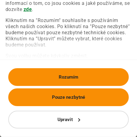
Chyba nastala na naší straně a už ji opravujeme.
informací o tom, co jsou cookies a jaké používáme, se
Zkuste prosím znovu načíst požadovanou stránku.
dozvíte
zde
.
Kliknutím na "Rozumím" souhlasíte s používáním
všech našich cookies. Po kliknutí na "Pouze nezbytné"
Obnovit stránku
Úvodní strana
budeme používat pouze nezbytné technické cookies.
Kliknutím na "Upravit" můžete vybrat, které cookies
budeme používat.
Svou volbu můžete kdykoliv změnit.
Rozumím
Pouze nezbytné
Upravit