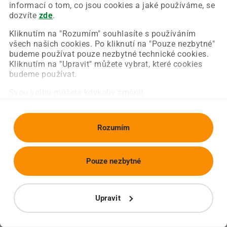
Chyba nastala na naší straně a už ji opravujeme.
informací o tom, co jsou cookies a jaké používáme, se
Zkuste prosím znovu načíst požadovanou stránku.
dozvíte
zde
.
Kliknutím na "Rozumím" souhlasíte s používáním
všech našich cookies. Po kliknutí na "Pouze nezbytné"
Obnovit stránku
Úvodní strana
budeme používat pouze nezbytné technické cookies.
Kliknutím na "Upravit" můžete vybrat, které cookies
budeme používat.
Svou volbu můžete kdykoliv změnit.
Rozumím
Pouze nezbytné
Upravit