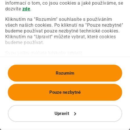
Chyba nastala na naší straně a už ji opravujeme.
informací o tom, co jsou cookies a jaké používáme, se
Zkuste prosím znovu načíst požadovanou stránku.
dozvíte
zde
.
Kliknutím na "Rozumím" souhlasíte s používáním
všech našich cookies. Po kliknutí na "Pouze nezbytné"
Obnovit stránku
Úvodní strana
budeme používat pouze nezbytné technické cookies.
Kliknutím na "Upravit" můžete vybrat, které cookies
budeme používat.
Svou volbu můžete kdykoliv změnit.
Rozumím
Pouze nezbytné
Upravit