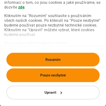
Chyba nastala na naší straně a už ji opravujeme.
informací o tom, co jsou cookies a jaké používáme, se
Zkuste prosím znovu načíst požadovanou stránku.
dozvíte
zde
.
Kliknutím na "Rozumím" souhlasíte s používáním
všech našich cookies. Po kliknutí na "Pouze nezbytné"
Obnovit stránku
Úvodní strana
budeme používat pouze nezbytné technické cookies.
Kliknutím na "Upravit" můžete vybrat, které cookies
budeme používat.
Svou volbu můžete kdykoliv změnit.
Rozumím
Pouze nezbytné
Upravit