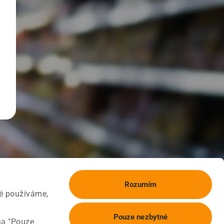
Rozumím
ké používáme,
Pouze nezbytné
na "Pouze