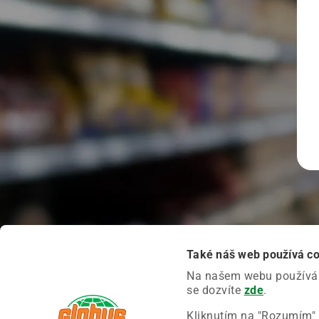
Také náš web používá c
Na našem webu používáme
se dozvíte
zde
.
Kliknutím na "Rozumím" 