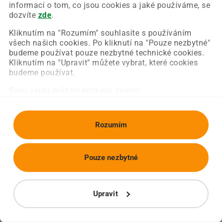
Chyba nastala na naší straně a už ji opravujeme.
informací o tom, co jsou cookies a jaké používáme, se
Zkuste prosím znovu načíst požadovanou stránku.
dozvíte
zde
.
Kliknutím na "Rozumím" souhlasíte s používáním
všech našich cookies. Po kliknutí na "Pouze nezbytné"
Obnovit stránku
Úvodní strana
budeme používat pouze nezbytné technické cookies.
Kliknutím na "Upravit" můžete vybrat, které cookies
budeme používat.
Svou volbu můžete kdykoliv změnit.
Rozumím
Pouze nezbytné
Upravit