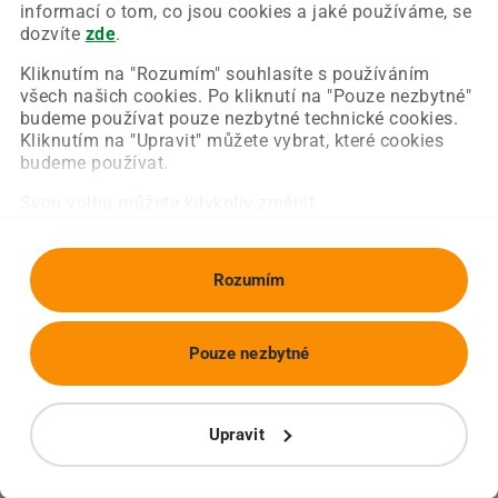
Chyba nastala na naší straně a už ji opravujeme.
informací o tom, co jsou cookies a jaké používáme, se
Zkuste prosím znovu načíst požadovanou stránku.
dozvíte
zde
.
Kliknutím na "Rozumím" souhlasíte s používáním
všech našich cookies. Po kliknutí na "Pouze nezbytné"
Obnovit stránku
Úvodní strana
budeme používat pouze nezbytné technické cookies.
Kliknutím na "Upravit" můžete vybrat, které cookies
budeme používat.
Svou volbu můžete kdykoliv změnit.
Rozumím
Pouze nezbytné
Upravit