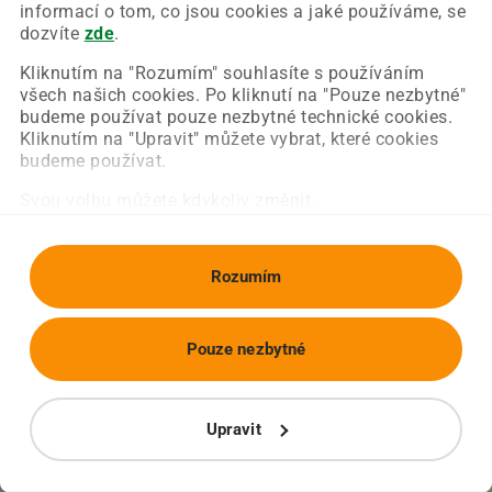
Chyba nastala na naší straně a už ji opravujeme.
informací o tom, co jsou cookies a jaké používáme, se
Zkuste prosím znovu načíst požadovanou stránku.
dozvíte
zde
.
Kliknutím na "Rozumím" souhlasíte s používáním
všech našich cookies. Po kliknutí na "Pouze nezbytné"
Obnovit stránku
Úvodní strana
budeme používat pouze nezbytné technické cookies.
Kliknutím na "Upravit" můžete vybrat, které cookies
budeme používat.
Svou volbu můžete kdykoliv změnit.
Rozumím
Pouze nezbytné
Upravit