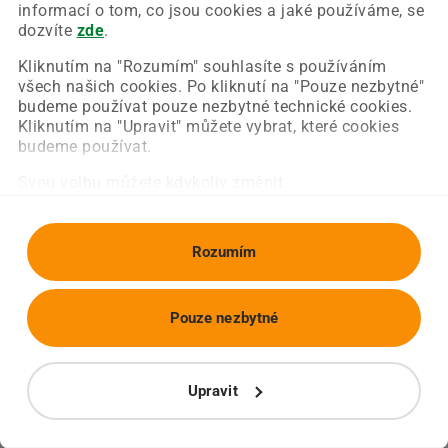
Chyba nastala na naší straně a už ji opravujeme.
informací o tom, co jsou cookies a jaké používáme, se
Zkuste prosím znovu načíst požadovanou stránku.
dozvíte
zde
.
Kliknutím na "Rozumím" souhlasíte s používáním
všech našich cookies. Po kliknutí na "Pouze nezbytné"
Obnovit stránku
Úvodní strana
budeme používat pouze nezbytné technické cookies.
Kliknutím na "Upravit" můžete vybrat, které cookies
budeme používat.
Svou volbu můžete kdykoliv změnit.
Rozumím
Pouze nezbytné
Upravit