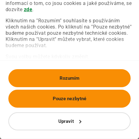
Chyba nastala na naší straně a už ji opravujeme.
informací o tom, co jsou cookies a jaké používáme, se
Zkuste prosím znovu načíst požadovanou stránku.
dozvíte
zde
.
Kliknutím na "Rozumím" souhlasíte s používáním
všech našich cookies. Po kliknutí na "Pouze nezbytné"
Obnovit stránku
Úvodní strana
budeme používat pouze nezbytné technické cookies.
Kliknutím na "Upravit" můžete vybrat, které cookies
budeme používat.
Svou volbu můžete kdykoliv změnit.
Rozumím
Pouze nezbytné
Upravit