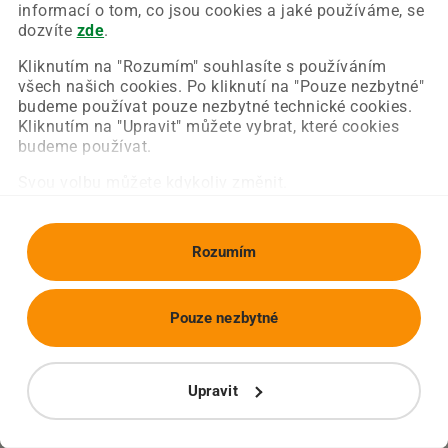
Chyba nastala na naší straně a už ji opravujeme.
informací o tom, co jsou cookies a jaké používáme, se
Zkuste prosím znovu načíst požadovanou stránku.
dozvíte
zde
.
Kliknutím na "Rozumím" souhlasíte s používáním
všech našich cookies. Po kliknutí na "Pouze nezbytné"
Obnovit stránku
Úvodní strana
budeme používat pouze nezbytné technické cookies.
Kliknutím na "Upravit" můžete vybrat, které cookies
budeme používat.
Svou volbu můžete kdykoliv změnit.
Rozumím
Pouze nezbytné
Upravit