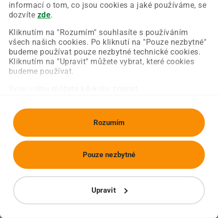
Chyba nastala na naší straně a už ji opravujeme.
informací o tom, co jsou cookies a jaké používáme, se
Zkuste prosím znovu načíst požadovanou stránku.
dozvíte
zde
.
Kliknutím na "Rozumím" souhlasíte s používáním
všech našich cookies. Po kliknutí na "Pouze nezbytné"
Obnovit stránku
Úvodní strana
budeme používat pouze nezbytné technické cookies.
Kliknutím na "Upravit" můžete vybrat, které cookies
budeme používat.
Svou volbu můžete kdykoliv změnit.
Rozumím
Pouze nezbytné
Upravit