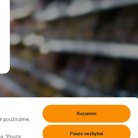
Rozumím
ké používáme,
Pouze nezbytné
na "Pouze