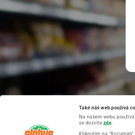
Také náš web používá c
Na našem webu používáme
se dozvíte
zde
.
Kliknutím na "Rozumím" 