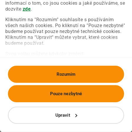
Chyba nastala na naší straně a už ji opravujeme.
informací o tom, co jsou cookies a jaké používáme, se
Zkuste prosím znovu načíst požadovanou stránku.
dozvíte
zde
.
Kliknutím na "Rozumím" souhlasíte s používáním
všech našich cookies. Po kliknutí na "Pouze nezbytné"
Obnovit stránku
Úvodní strana
budeme používat pouze nezbytné technické cookies.
Kliknutím na "Upravit" můžete vybrat, které cookies
budeme používat.
Svou volbu můžete kdykoliv změnit.
Rozumím
Pouze nezbytné
Upravit