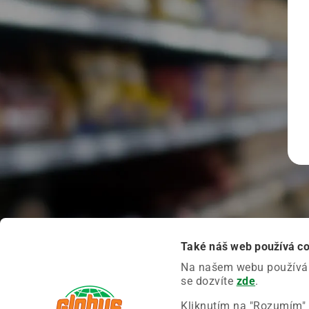
Také náš web používá c
Na našem webu používáme
se dozvíte
zde
.
Kliknutím na "Rozumím" 