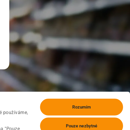
Rozumím
ké používáme,
Pouze nezbytné
na "Pouze