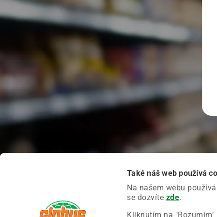
Také náš web používá c
Na našem webu používáme
se dozvíte
zde
.
Kliknutím na "Rozumím" 