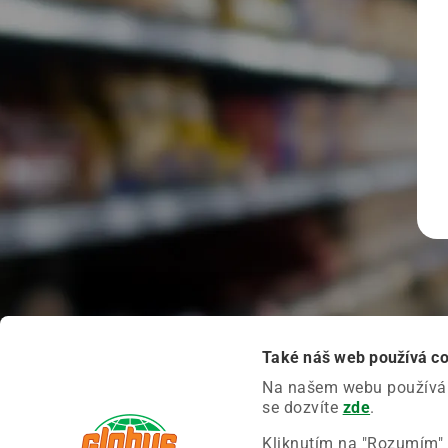
Také náš web používá c
Na našem webu používáme
se dozvíte
zde
.
Kliknutím na "Rozumím" 