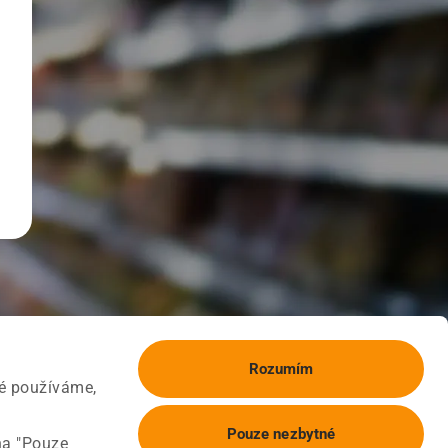
Rozumím
ké používáme,
Pouze nezbytné
na "Pouze