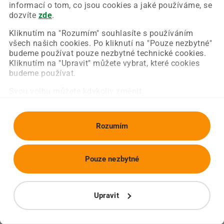
Chyba nastala na naší straně a už ji opravujeme.
informací o tom, co jsou cookies a jaké používáme, se
Zkuste prosím znovu načíst požadovanou stránku.
dozvíte
zde
.
Kliknutím na "Rozumím" souhlasíte s používáním
všech našich cookies. Po kliknutí na "Pouze nezbytné"
Obnovit stránku
Úvodní strana
budeme používat pouze nezbytné technické cookies.
Kliknutím na "Upravit" můžete vybrat, které cookies
budeme používat.
Svou volbu můžete kdykoliv změnit.
Rozumím
Pouze nezbytné
Upravit