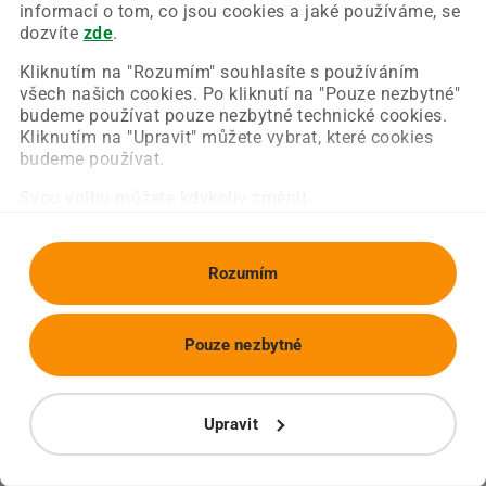
Chyba nastala na naší straně a už ji opravujeme.
informací o tom, co jsou cookies a jaké používáme, se
Zkuste prosím znovu načíst požadovanou stránku.
dozvíte
zde
.
Kliknutím na "Rozumím" souhlasíte s používáním
všech našich cookies. Po kliknutí na "Pouze nezbytné"
Obnovit stránku
Úvodní strana
budeme používat pouze nezbytné technické cookies.
Kliknutím na "Upravit" můžete vybrat, které cookies
budeme používat.
Svou volbu můžete kdykoliv změnit.
Rozumím
Pouze nezbytné
Upravit