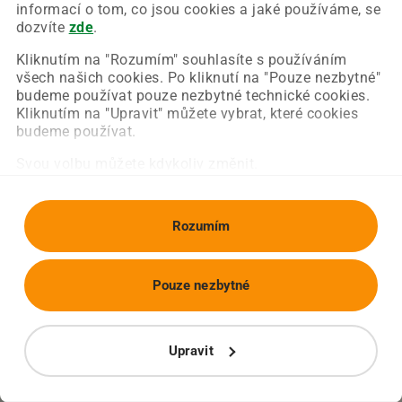
Chyba nastala na naší straně a už ji opravujeme.
informací o tom, co jsou cookies a jaké používáme, se
Zkuste prosím znovu načíst požadovanou stránku.
dozvíte
zde
.
Kliknutím na "Rozumím" souhlasíte s používáním
všech našich cookies. Po kliknutí na "Pouze nezbytné"
Obnovit stránku
Úvodní strana
budeme používat pouze nezbytné technické cookies.
Kliknutím na "Upravit" můžete vybrat, které cookies
budeme používat.
Svou volbu můžete kdykoliv změnit.
Rozumím
Pouze nezbytné
Upravit