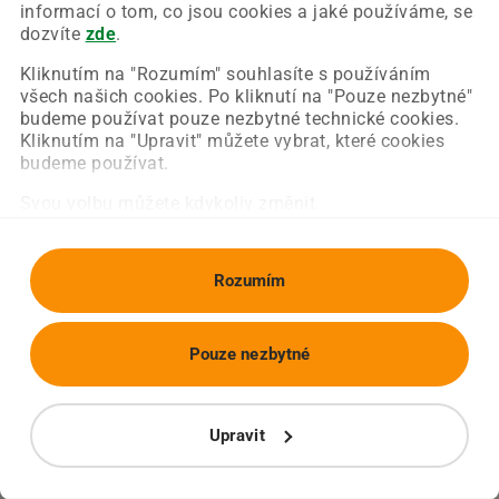
Chyba nastala na naší straně a už ji opravujeme.
informací o tom, co jsou cookies a jaké používáme, se
Zkuste prosím znovu načíst požadovanou stránku.
dozvíte
zde
.
Kliknutím na "Rozumím" souhlasíte s používáním
všech našich cookies. Po kliknutí na "Pouze nezbytné"
Obnovit stránku
Úvodní strana
budeme používat pouze nezbytné technické cookies.
Kliknutím na "Upravit" můžete vybrat, které cookies
budeme používat.
Svou volbu můžete kdykoliv změnit.
Rozumím
Pouze nezbytné
Upravit