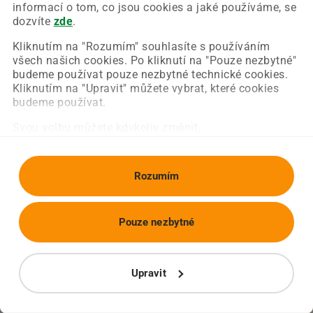
Chyba nastala na naší straně a už ji opravujeme.
informací o tom, co jsou cookies a jaké používáme, se
Zkuste prosím znovu načíst požadovanou stránku.
dozvíte
zde
.
Kliknutím na "Rozumím" souhlasíte s používáním
všech našich cookies. Po kliknutí na "Pouze nezbytné"
Obnovit stránku
Úvodní strana
budeme používat pouze nezbytné technické cookies.
Kliknutím na "Upravit" můžete vybrat, které cookies
budeme používat.
Svou volbu můžete kdykoliv změnit.
Rozumím
Pouze nezbytné
Upravit