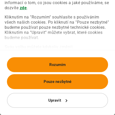
Chyba nastala na naší straně a už ji opravujeme.
informací o tom, co jsou cookies a jaké používáme, se
Zkuste prosím znovu načíst požadovanou stránku.
dozvíte
zde
.
Kliknutím na "Rozumím" souhlasíte s používáním
všech našich cookies. Po kliknutí na "Pouze nezbytné"
Obnovit stránku
Úvodní strana
budeme používat pouze nezbytné technické cookies.
Kliknutím na "Upravit" můžete vybrat, které cookies
budeme používat.
Svou volbu můžete kdykoliv změnit.
Rozumím
Pouze nezbytné
Upravit