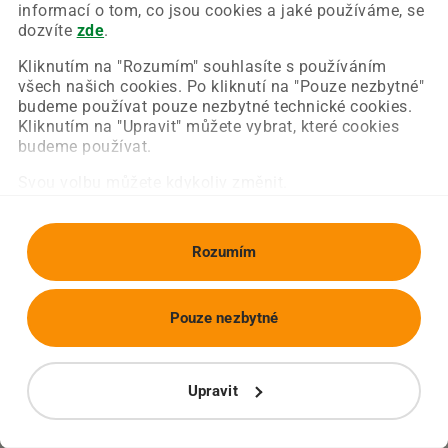
Chyba nastala na naší straně a už ji opravujeme.
informací o tom, co jsou cookies a jaké používáme, se
Zkuste prosím znovu načíst požadovanou stránku.
dozvíte
zde
.
Kliknutím na "Rozumím" souhlasíte s používáním
všech našich cookies. Po kliknutí na "Pouze nezbytné"
Obnovit stránku
Úvodní strana
budeme používat pouze nezbytné technické cookies.
Kliknutím na "Upravit" můžete vybrat, které cookies
budeme používat.
Svou volbu můžete kdykoliv změnit.
Rozumím
Pouze nezbytné
Upravit