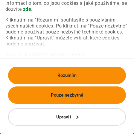
Chyba nastala na naší straně a už ji opravujeme.
informací o tom, co jsou cookies a jaké používáme, se
Zkuste prosím znovu načíst požadovanou stránku.
dozvíte
zde
.
Kliknutím na "Rozumím" souhlasíte s používáním
všech našich cookies. Po kliknutí na "Pouze nezbytné"
Obnovit stránku
Úvodní strana
budeme používat pouze nezbytné technické cookies.
Kliknutím na "Upravit" můžete vybrat, které cookies
budeme používat.
Svou volbu můžete kdykoliv změnit.
Rozumím
Pouze nezbytné
Upravit