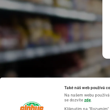
Také náš web používá c
Na našem webu používáme
se dozvíte
zde
.
Kliknutím na "Rozumím" 