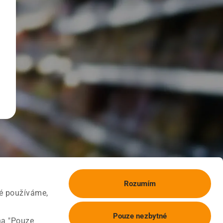
Rozumím
ké používáme,
Pouze nezbytné
na "Pouze