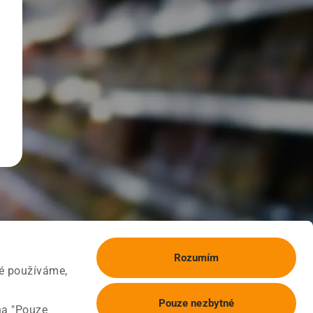
Rozumím
ké používáme,
Pouze nezbytné
na "Pouze