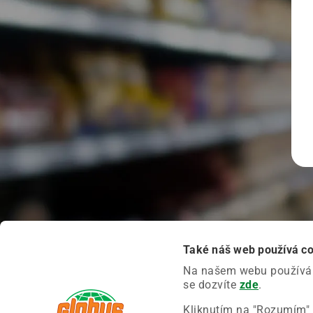
Také náš web používá c
Na našem webu používáme
se dozvíte
zde
.
Kliknutím na "Rozumím" 