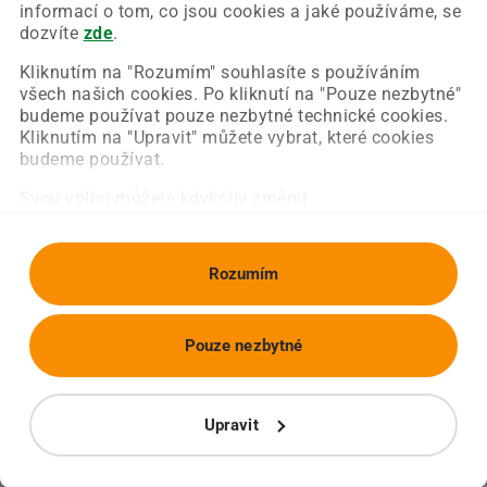
Chyba nastala na naší straně a už ji opravujeme.
informací o tom, co jsou cookies a jaké používáme, se
Zkuste prosím znovu načíst požadovanou stránku.
dozvíte
zde
.
Kliknutím na "Rozumím" souhlasíte s používáním
všech našich cookies. Po kliknutí na "Pouze nezbytné"
Obnovit stránku
Úvodní strana
budeme používat pouze nezbytné technické cookies.
Kliknutím na "Upravit" můžete vybrat, které cookies
budeme používat.
Svou volbu můžete kdykoliv změnit.
Rozumím
Pouze nezbytné
Upravit