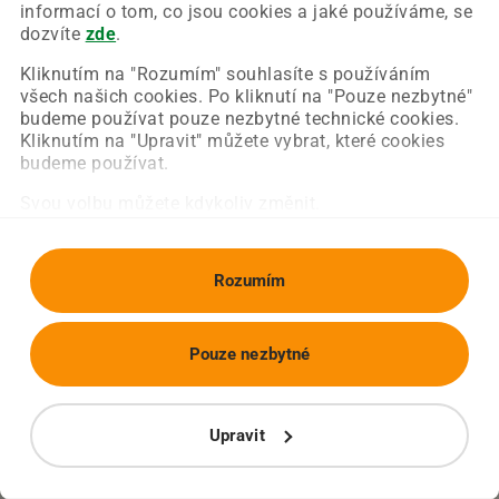
Chyba nastala na naší straně a už ji opravujeme.
informací o tom, co jsou cookies a jaké používáme, se
Zkuste prosím znovu načíst požadovanou stránku.
dozvíte
zde
.
Kliknutím na "Rozumím" souhlasíte s používáním
všech našich cookies. Po kliknutí na "Pouze nezbytné"
Obnovit stránku
Úvodní strana
budeme používat pouze nezbytné technické cookies.
Kliknutím na "Upravit" můžete vybrat, které cookies
budeme používat.
Svou volbu můžete kdykoliv změnit.
Rozumím
Pouze nezbytné
Upravit