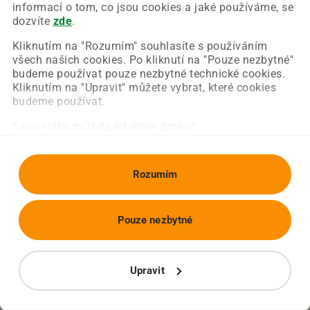
Chyba nastala na naší straně a už ji opravujeme.
informací o tom, co jsou cookies a jaké používáme, se
Zkuste prosím znovu načíst požadovanou stránku.
dozvíte
zde
.
Kliknutím na "Rozumím" souhlasíte s používáním
všech našich cookies. Po kliknutí na "Pouze nezbytné"
Obnovit stránku
Úvodní strana
budeme používat pouze nezbytné technické cookies.
Kliknutím na "Upravit" můžete vybrat, které cookies
budeme používat.
Svou volbu můžete kdykoliv změnit.
Rozumím
Pouze nezbytné
Upravit