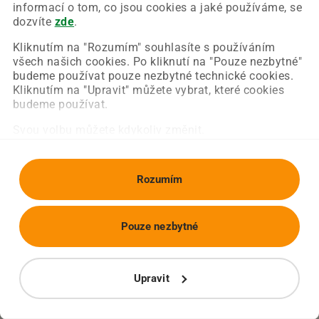
Chyba nastala na naší straně a už ji opravujeme.
informací o tom, co jsou cookies a jaké používáme, se
Zkuste prosím znovu načíst požadovanou stránku.
dozvíte
zde
.
Kliknutím na "Rozumím" souhlasíte s používáním
všech našich cookies. Po kliknutí na "Pouze nezbytné"
Obnovit stránku
Úvodní strana
budeme používat pouze nezbytné technické cookies.
Kliknutím na "Upravit" můžete vybrat, které cookies
budeme používat.
Svou volbu můžete kdykoliv změnit.
Rozumím
Pouze nezbytné
Upravit