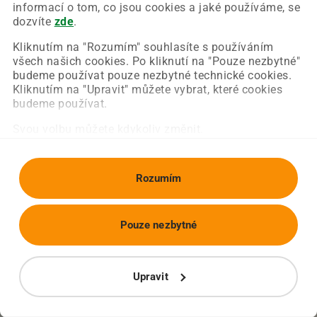
Chyba nastala na naší straně a už ji opravujeme.
informací o tom, co jsou cookies a jaké používáme, se
Zkuste prosím znovu načíst požadovanou stránku.
dozvíte
zde
.
Kliknutím na "Rozumím" souhlasíte s používáním
všech našich cookies. Po kliknutí na "Pouze nezbytné"
Obnovit stránku
Úvodní strana
budeme používat pouze nezbytné technické cookies.
Kliknutím na "Upravit" můžete vybrat, které cookies
budeme používat.
Svou volbu můžete kdykoliv změnit.
Rozumím
Pouze nezbytné
Upravit