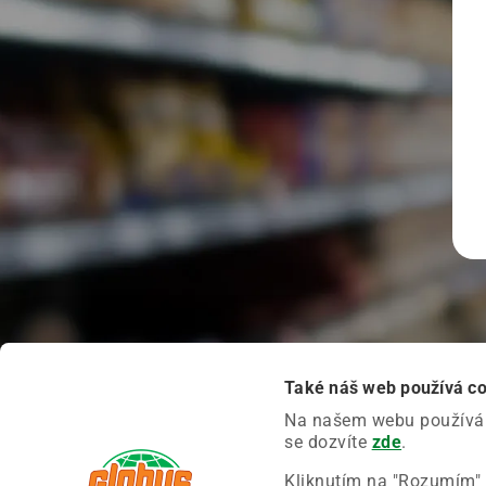
Také náš web používá c
Na našem webu používáme
se dozvíte
zde
.
Kliknutím na "Rozumím" 