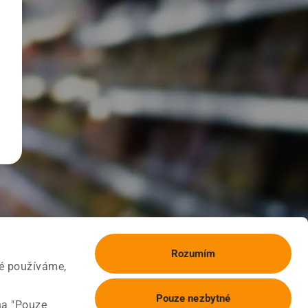
Rozumím
ké používáme,
Pouze nezbytné
na "Pouze