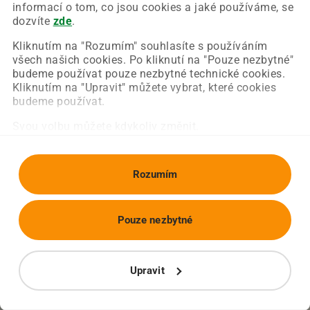
Chyba nastala na naší straně a už ji opravujeme.
informací o tom, co jsou cookies a jaké používáme, se
Zkuste prosím znovu načíst požadovanou stránku.
dozvíte
zde
.
Kliknutím na "Rozumím" souhlasíte s používáním
všech našich cookies. Po kliknutí na "Pouze nezbytné"
Obnovit stránku
Úvodní strana
budeme používat pouze nezbytné technické cookies.
Kliknutím na "Upravit" můžete vybrat, které cookies
budeme používat.
Svou volbu můžete kdykoliv změnit.
Rozumím
Pouze nezbytné
Upravit