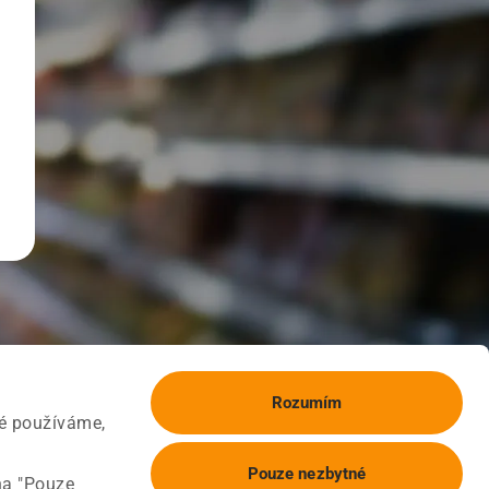
Rozumím
ké používáme,
Pouze nezbytné
na "Pouze