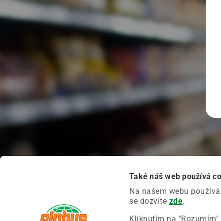
Také náš web používá c
Na našem webu používáme
se dozvíte
zde
.
Kliknutím na "Rozumím" 