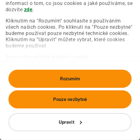
Chyba nastala na naší straně a už ji opravujeme.
informací o tom, co jsou cookies a jaké používáme, se
Zkuste prosím znovu načíst požadovanou stránku.
dozvíte
zde
.
Kliknutím na "Rozumím" souhlasíte s používáním
všech našich cookies. Po kliknutí na "Pouze nezbytné"
Obnovit stránku
Úvodní strana
budeme používat pouze nezbytné technické cookies.
Kliknutím na "Upravit" můžete vybrat, které cookies
budeme používat.
Svou volbu můžete kdykoliv změnit.
Rozumím
Pouze nezbytné
Upravit