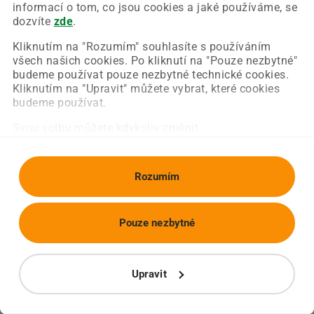
Chyba nastala na naší straně a už ji opravujeme.
informací o tom, co jsou cookies a jaké používáme, se
Zkuste prosím znovu načíst požadovanou stránku.
dozvíte
zde
.
Kliknutím na "Rozumím" souhlasíte s používáním
všech našich cookies. Po kliknutí na "Pouze nezbytné"
Obnovit stránku
Úvodní strana
budeme používat pouze nezbytné technické cookies.
Kliknutím na "Upravit" můžete vybrat, které cookies
budeme používat.
Svou volbu můžete kdykoliv změnit.
Rozumím
Pouze nezbytné
Upravit