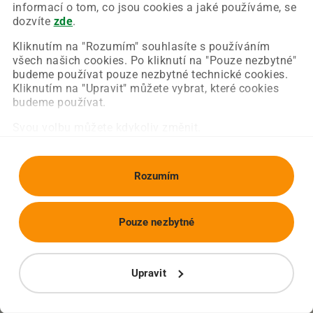
Chyba nastala na naší straně a už ji opravujeme.
informací o tom, co jsou cookies a jaké používáme, se
Zkuste prosím znovu načíst požadovanou stránku.
dozvíte
zde
.
Kliknutím na "Rozumím" souhlasíte s používáním
všech našich cookies. Po kliknutí na "Pouze nezbytné"
Obnovit stránku
Úvodní strana
budeme používat pouze nezbytné technické cookies.
Kliknutím na "Upravit" můžete vybrat, které cookies
budeme používat.
Svou volbu můžete kdykoliv změnit.
Rozumím
Pouze nezbytné
Upravit