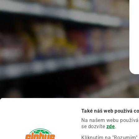
Také náš web používá c
Na našem webu používáme
se dozvíte
zde
.
Kliknutím na "Rozumím" 