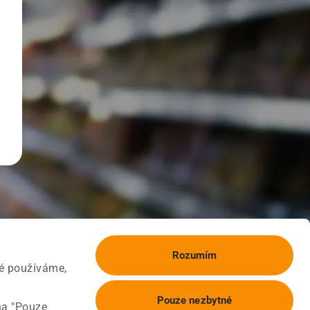
Rozumím
ké používáme,
Pouze nezbytné
na "Pouze