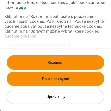
Chyba nastala na naší straně a už ji opravujeme.
informací o tom, co jsou cookies a jaké používáme, se
Zkuste prosím znovu načíst požadovanou stránku.
dozvíte
zde
.
Kliknutím na "Rozumím" souhlasíte s používáním
všech našich cookies. Po kliknutí na "Pouze nezbytné"
Obnovit stránku
Úvodní strana
budeme používat pouze nezbytné technické cookies.
Kliknutím na "Upravit" můžete vybrat, které cookies
budeme používat.
Svou volbu můžete kdykoliv změnit.
Rozumím
Pouze nezbytné
Upravit