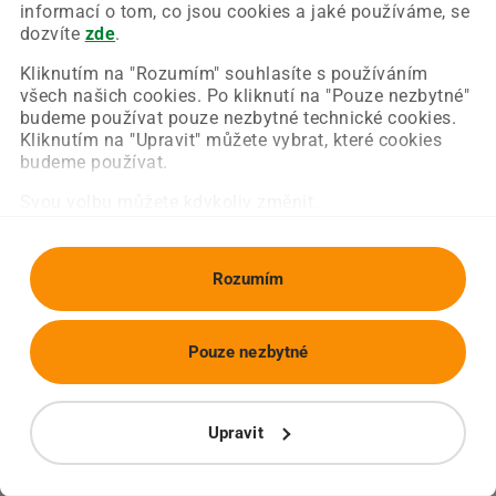
Chyba nastala na naší straně a už ji opravujeme.
informací o tom, co jsou cookies a jaké používáme, se
Zkuste prosím znovu načíst požadovanou stránku.
dozvíte
zde
.
Kliknutím na "Rozumím" souhlasíte s používáním
všech našich cookies. Po kliknutí na "Pouze nezbytné"
Obnovit stránku
Úvodní strana
budeme používat pouze nezbytné technické cookies.
Kliknutím na "Upravit" můžete vybrat, které cookies
budeme používat.
Svou volbu můžete kdykoliv změnit.
Rozumím
Pouze nezbytné
Upravit