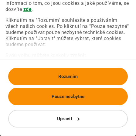
Chyba nastala na naší straně a už ji opravujeme.
informací o tom, co jsou cookies a jaké používáme, se
Zkuste prosím znovu načíst požadovanou stránku.
dozvíte
zde
.
Kliknutím na "Rozumím" souhlasíte s používáním
všech našich cookies. Po kliknutí na "Pouze nezbytné"
Obnovit stránku
Úvodní strana
budeme používat pouze nezbytné technické cookies.
Kliknutím na "Upravit" můžete vybrat, které cookies
budeme používat.
Svou volbu můžete kdykoliv změnit.
Rozumím
Pouze nezbytné
Upravit