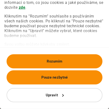
Chyba nastala na naší straně a už ji opravujeme.
informací o tom, co jsou cookies a jaké používáme, se
Zkuste prosím znovu načíst požadovanou stránku.
dozvíte
zde
.
Kliknutím na "Rozumím" souhlasíte s používáním
všech našich cookies. Po kliknutí na "Pouze nezbytné"
Obnovit stránku
Úvodní strana
budeme používat pouze nezbytné technické cookies.
Kliknutím na "Upravit" můžete vybrat, které cookies
budeme používat.
Svou volbu můžete kdykoliv změnit.
Rozumím
Pouze nezbytné
Upravit