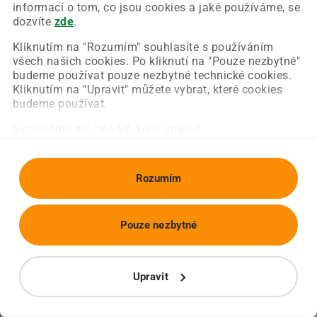
Chyba nastala na naší straně a už ji opravujeme.
informací o tom, co jsou cookies a jaké používáme, se
Zkuste prosím znovu načíst požadovanou stránku.
dozvíte
zde
.
Kliknutím na "Rozumím" souhlasíte s používáním
všech našich cookies. Po kliknutí na "Pouze nezbytné"
Obnovit stránku
Úvodní strana
budeme používat pouze nezbytné technické cookies.
Kliknutím na "Upravit" můžete vybrat, které cookies
budeme používat.
Svou volbu můžete kdykoliv změnit.
Rozumím
Pouze nezbytné
Upravit