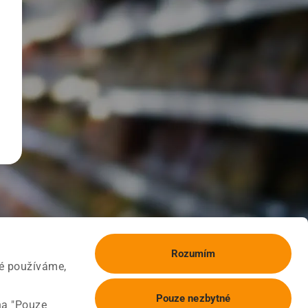
Rozumím
ké používáme,
Pouze nezbytné
na "Pouze