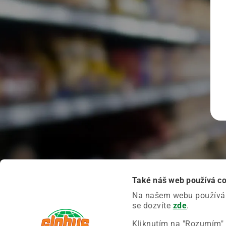
Také náš web používá c
Na našem webu používáme
se dozvíte
zde
.
Kliknutím na "Rozumím" 