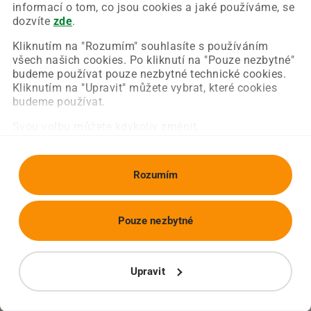
Chyba nastala na naší straně a už ji opravujeme.
informací o tom, co jsou cookies a jaké používáme, se
Zkuste prosím znovu načíst požadovanou stránku.
dozvíte
zde
.
Kliknutím na "Rozumím" souhlasíte s používáním
všech našich cookies. Po kliknutí na "Pouze nezbytné"
Obnovit stránku
Úvodní strana
budeme používat pouze nezbytné technické cookies.
Kliknutím na "Upravit" můžete vybrat, které cookies
budeme používat.
Svou volbu můžete kdykoliv změnit.
Rozumím
Pouze nezbytné
Upravit